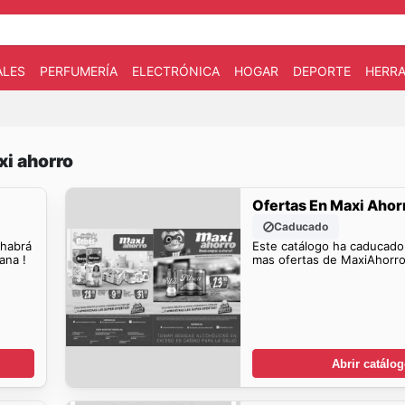
ALES
PERFUMERÍA
ELECTRÓNICA
HOGAR
DEPORTE
HERRA
xi ahorro
Ofertas En Maxi Ahor
Caducado
 habrá
Este catálogo ha caducado
ana !
mas ofertas de MaxiAhorro
Abrir catálo