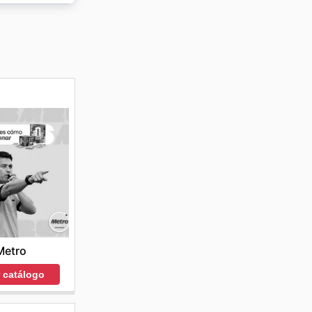
i. Lo
perables.
Ahorro
.
cuentos
tio web
Metro
r catálogo