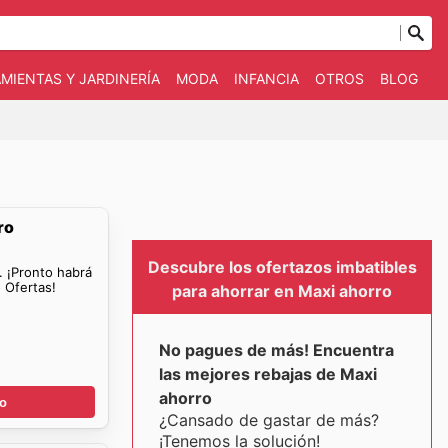
MIENTAS Y JARDINERÍA
MODA
INFANCIA
OTROS
BLOG
ro
Descubre los ofertazos imbatibles
. ¡Pronto habrá
 Ofertas!
para ahorrar en Maxi ahorro
No pagues de más! Encuentra
las mejores rebajas de Maxi
ahorro
go
¿Cansado de gastar de más?
¡Tenemos la solución!