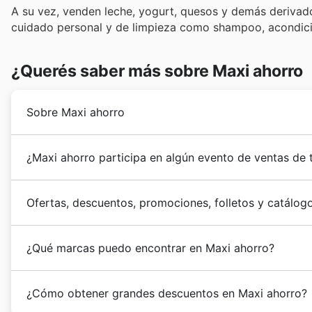
A su vez, venden leche, yogurt, quesos y demás derivad
cuidado personal y de limpieza como shampoo, acondicio
¿Querés saber más sobre Maxi ahorro
Sobre Maxi ahorro
MaxiAhorro
desembarcó en Perú en 2008 y rápidament
¿Maxi ahorro participa en algún evento de ventas de
supermercados mayoristas peruanas. La participación
importantes grupos empresarios: Mayorsa y SMU.
Sí, Maxi Ahorro participa activamente en importante
En la actualidad
MaxiAhorro
cuenta con un total de 17
Ofertas, descuentos, promociones, folletos y catálog
los mejores
descuentos semanales
a sus clientes en
Chorrillos, Lince, La Victoria, San Juan de Lurigancho,
con rebajas especiales para festividades como Navi
Paita.
MaxiAhorro
es una cadena de
supermercados
mayoris
"Verano con Ahorros", "Vuelta a Clases", "Feriado Pat
¿Qué marcas puedo encontrar en Maxi ahorro?
pertenece a los grupos Mayorsa y SMU.
atento a las ofertas de Halloween, Black Friday y Cy
tus compras y aprovechar al máximo cada oportunidad
En
MaxiAhorro
es posible encontrar productos de 
sabiendo incluso sus
horarios de atención
y opcione
¿Cómo obtener grandes descuentos en Maxi ahorro?
Suave, Cocinero, Ideal, Sao, Tondero, Hoja Redonda, Pa