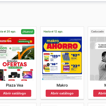
e, La Preferida, Bimbo, Don Lucho
, entre otras.
on las ofertas más destacadas que
MaxiAhorro
tiene para t
arca propiedad del grupo Mayorsa, Merkat.
 y de limpieza lo encuentras en
MaxiAhorro
a precios insu
todas los productos posibles que puedes adquirir en
Maxi
ociones semanales, mensuales y anuales, con ofertas y des
s precios actualizados también puedes navegar online el si
ta el 20 ago.
Hasta el 12 ago.
Caducado
¡Nuevo!
Makro
Plaza Vea
Abrir catálogo
Abri
Abrir catálogo