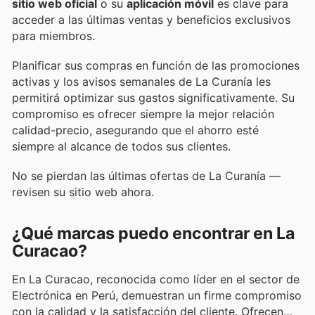
sitio web oficial
o su
aplicación móvil
es clave para
acceder a las últimas ventas y beneficios exclusivos
para miembros.
Planificar sus compras en función de las promociones
activas y los avisos semanales de La Curanía les
permitirá optimizar sus gastos significativamente. Su
compromiso es ofrecer siempre la mejor relación
calidad-precio, asegurando que el ahorro esté
siempre al alcance de todos sus clientes.
No se pierdan las últimas ofertas de La Curanía —
revisen su sitio web ahora.
¿Qué marcas puedo encontrar en La
Curacao?
En La Curacao, reconocida como líder en el sector de
Electrónica en Perú, demuestran un firme compromiso
con la calidad y la satisfacción del cliente. Ofrecen