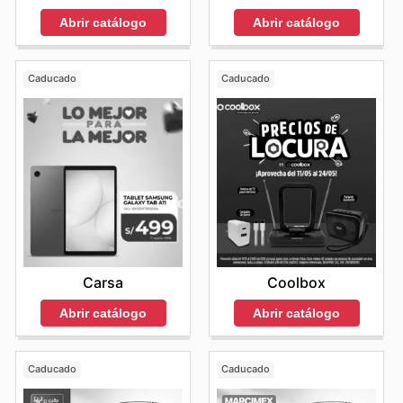
Abrir catálogo
Abrir catálogo
Caducado
Caducado
Carsa
Coolbox
Abrir catálogo
Abrir catálogo
Caducado
Caducado