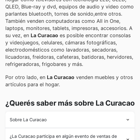
QLED, Blue-ray y dvd, equipos de audio y video como
parlantes bluetooth, torres de sonido,entre otros.
También venden computadoras como All in One,
laptops, monitores, tablets, impresoras, accesorios. A
su vez, en
La Curacao
es posible encontrar consolas
y videojuegos, celulares, cámaras fotográficas,
electrodomésticos como lavadoras, secadoras,
licuadoras, freidoras, cafeteras, batidoras, hervidores,
refrigeradoras, frigobares y más.
Por otro lado, en
La Curacao
venden muebles y otros
artículos para el hogar.
¿Querés saber más sobre La Curacao
Sobre La Curacao
La Curacao
fue fundada en 1890 y su nombre se debe
¿La Curacao participa en algún evento de ventas de
a que en sus orígenes se dedicaba a la administración