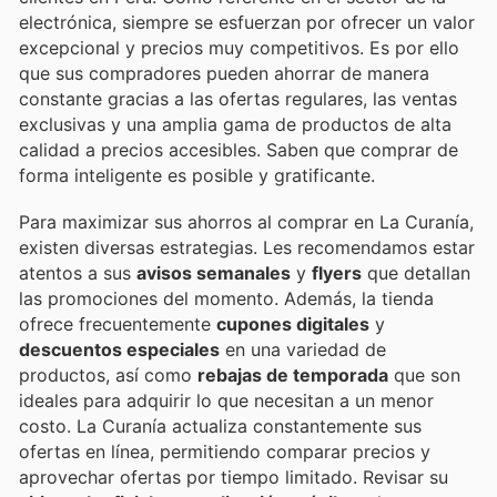
electrónica, siempre se esfuerzan por ofrecer un valor
excepcional y precios muy competitivos. Es por ello
que sus compradores pueden ahorrar de manera
constante gracias a las ofertas regulares, las ventas
exclusivas y una amplia gama de productos de alta
calidad a precios accesibles. Saben que comprar de
forma inteligente es posible y gratificante.
Para maximizar sus ahorros al comprar en La Curanía,
existen diversas estrategias. Les recomendamos estar
atentos a sus
avisos semanales
y
flyers
que detallan
las promociones del momento. Además, la tienda
ofrece frecuentemente
cupones digitales
y
descuentos especiales
en una variedad de
productos, así como
rebajas de temporada
que son
ideales para adquirir lo que necesitan a un menor
costo. La Curanía actualiza constantemente sus
ofertas en línea, permitiendo comparar precios y
aprovechar ofertas por tiempo limitado. Revisar su