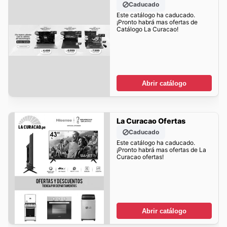
Caducado
Este catálogo ha caducado.
¡Pronto habrá mas ofertas de
Catálogo La Curacao!
Abrir catálogo
La Curacao Ofertas
Caducado
Este catálogo ha caducado.
¡Pronto habrá mas ofertas de La
Curacao ofertas!
Abrir catálogo