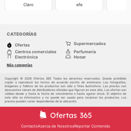
Claro
efe
E
CATEGORÍAS
Supermercados
Ofertas
Centros comerciales
Perfumería
Electrónica
Hogar
Deporte
Herramientas y jardinería
Más categorías
Moda
Infancia
Otros
Copyright © 2026 Ofertas 365 Todos los derechos reservados. Queda prohibido
copiar o reproducir los textos sin acuerdo escrito de antemano. Las fotografías,
imágenes y folletos de los productos son sólo a fines ilustrativos. Las precios con
descuentos vienen de distribuidores oficiales que figuran en este sitio. Las ofertas son
válidas desde y hasta la fecha de vencimiento o hasta agotar stock. El objetivo de
este sitio es informativo y no puede ser usado para reclamar los productos. Los
precios pueden variar dependiendo de la ubicación.
Contacto
Acerca de Nosotros
Reportar Contenido