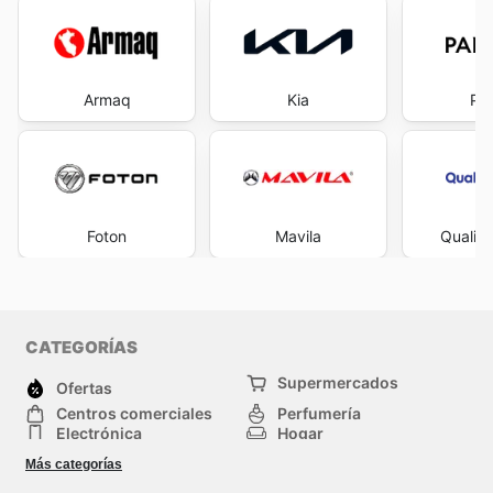
Armaq
Kia
Pa
Foton
Mavila
Quality
CATEGORÍAS
Supermercados
Ofertas
Centros comerciales
Perfumería
Electrónica
Hogar
Deporte
Herramientas y jardinería
Más categorías
Moda
Infancia
Otros