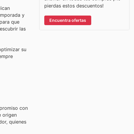
pierdas estos descuentos!
lican
temporada y
Encuentra ofertas
 para que
scubrir las
optimizar su
iempre
ompromiso con
e origen
dor, quienes