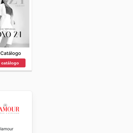
 Catálogo
r catálogo
lamour