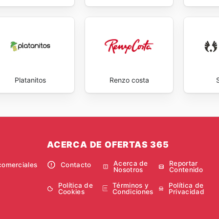
Platanitos
Renzo costa
ACERCA DE OFERTAS 365
Acerca de
Reportar
comerciales
Contacto
Nosotros
Contenido
Política de
Términos y
Política de
Cookies
Condiciones
Privacidad