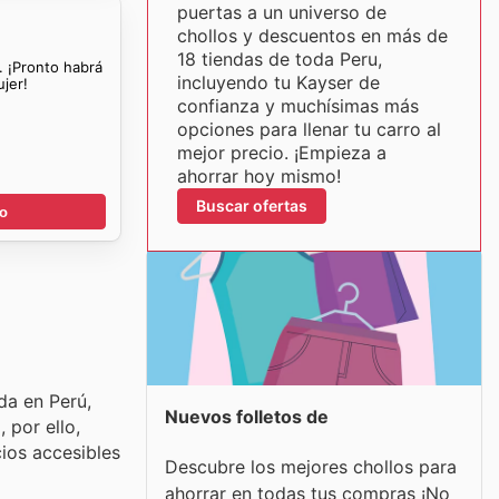
puertas a un universo de
chollos y descuentos en más de
18 tiendas de toda Peru,
. ¡Pronto habrá
incluyendo tu Kayser de
jer!
confianza y muchísimas más
opciones para llenar tu carro al
mejor precio. ¡Empieza a
ahorrar hoy mismo!
Buscar ofertas
go
da en Perú,
Nuevos folletos de
 por ello,
ios accesibles
Descubre los mejores chollos para
ahorrar en todas tus compras ¡No