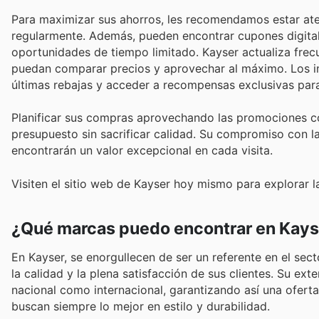
Para maximizar sus ahorros, les recomendamos estar aten
regularmente. Además, pueden encontrar cupones digita
oportunidades de tiempo limitado. Kayser actualiza frec
puedan comparar precios y aprovechar al máximo. Los inv
últimas rebajas y acceder a recompensas exclusivas par
Planificar sus compras aprovechando las promociones co
presupuesto sin sacrificar calidad. Su compromiso con la 
encontrarán un valor excepcional en cada visita.
Visiten el sitio web de Kayser hoy mismo para explorar 
¿Qué marcas puedo encontrar en Kays
En Kayser, se enorgullecen de ser un referente en el se
la calidad y la plena satisfacción de sus clientes. Su e
nacional como internacional, garantizando así una ofer
buscan siempre lo mejor en estilo y durabilidad.