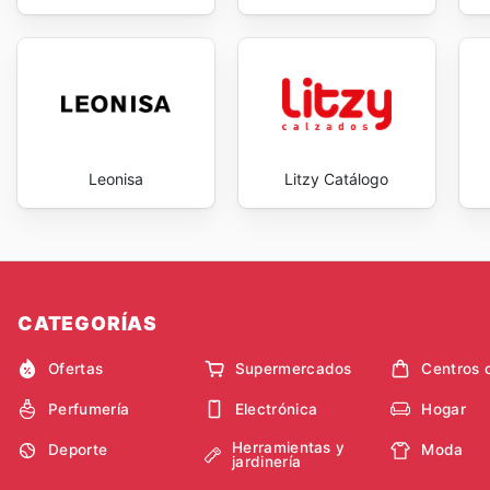
Leonisa
Litzy Catálogo
CATEGORÍAS
Ofertas
Supermercados
Centros 
Perfumería
Electrónica
Hogar
Herramientas y
Deporte
Moda
jardinería