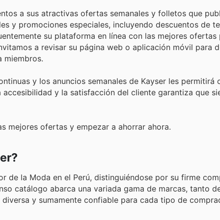
tos a sus atractivas ofertas semanales y folletos que pub
les y promociones especiales, incluyendo descuentos de 
uentemente su plataforma en línea con las mejores ofertas
itamos a revisar su página web o aplicación móvil para de
a miembros.
ntinuas y los anuncios semanales de Kayser les permitirá 
accesibilidad y la satisfacción del cliente garantiza que s
las mejores ofertas y empezar a ahorrar ahora.
er?
ctor de la Moda en el Perú, distinguiéndose por su firme c
xtenso catálogo abarca una variada gama de marcas, tanto d
ta diversa y sumamente confiable para cada tipo de compra