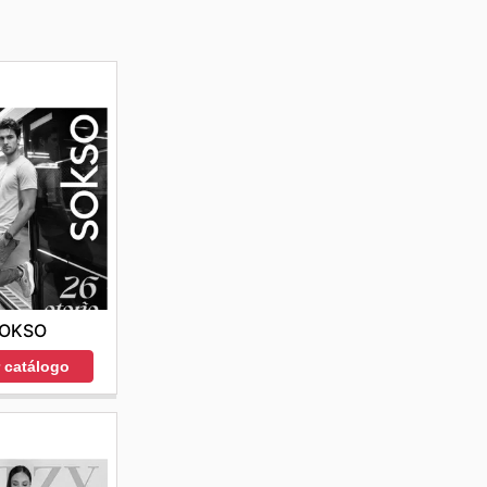
OKSO
r catálogo