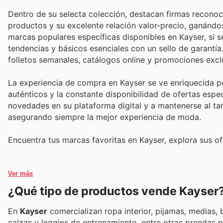
Dentro de su selecta colección, destacan firmas reconoc
productos y su excelente relación valor-precio, ganánd
marcas populares específicas disponibles en Kayser, si s
tendencias y básicos esenciales con un sello de garantía
folletos semanales, catálogos online y promociones exclu
La experiencia de compra en Kayser se ve enriquecida po
auténticos y la constante disponibilidad de ofertas espe
novedades en su plataforma digital y a mantenerse al ta
asegurando siempre la mejor experiencia de moda.
Encuentra tus marcas favoritas en Kayser, explora sus o
Ver más
¿Qué tipo de productos vende Kayser
En
Kayser
comercializan ropa interior, pijamas, medias, b
calzas y leggins de entrenamiento, entre otras prendas pa