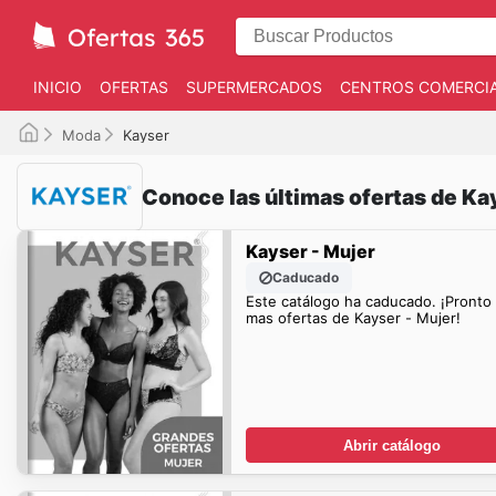
INICIO
OFERTAS
SUPERMERCADOS
CENTROS COMERCI
Moda
Kayser
Conoce las últimas ofertas de Ka
Kayser - Mujer
Caducado
Este catálogo ha caducado. ¡Pronto
mas ofertas de Kayser - Mujer!
Abrir catálogo