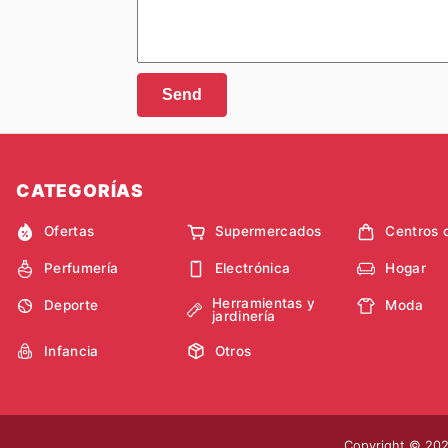
Send
CATEGORÍAS
Ofertas
Supermercados
Centros 
Perfumería
Electrónica
Hogar
Herramientas y
Deporte
Moda
jardinería
Infancia
Otros
Copyright © 2026