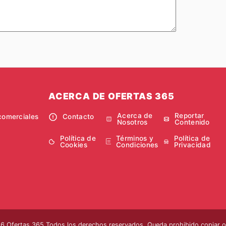
ACERCA DE OFERTAS 365
Acerca de
Reportar
comerciales
Contacto
Nosotros
Contenido
Política de
Términos y
Política de
Cookies
Condiciones
Privacidad
 Ofertas 365 Todos los derechos reservados. Queda prohibido copiar o r