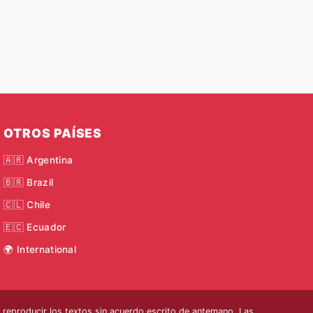
OTROS PAÍSES
🇦🇷 Argentina
🇧🇷 Brazil
🇨🇱 Chile
🇪🇨 Ecuador
🌍 International
eproducir los textos sin acuerdo escrito de antemano. Las