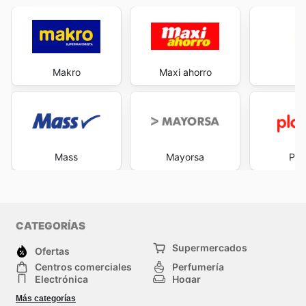
Makro
Maxi ahorro
M
Mass
Mayorsa
Pla
CATEGORÍAS
Supermercados
Ofertas
Centros comerciales
Perfumería
Electrónica
Hogar
Deporte
Herramientas y jardinería
Más categorías
Moda
Infancia