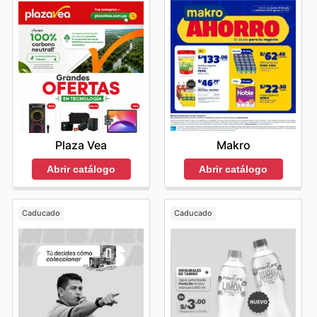
marcas predilectas. Los animan a explorar las últimas
ofertas disponibles en su plataforma en línea y a
mantenerse al tanto de las novedades y promociones
por tiempo limitado.
Visita el sitio web de Vivanda hoy mismo para descubrir
las mejores marcas y empieza a ahorrar ahora.
Makro
Plaza Vea
Abrir catálogo
Abrir catálogo
Caducado
Caducado