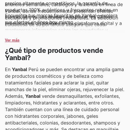
precios altamente competitivos, la garantía de
anuncios semanales, catálogos y la tienda en línea de
productos 100% auténticos y frecuentes rebajas en
Yanbal, donde frecuentemente presentan ofertas
Encuentra tus marcas favoritas en Yanbal—explora
marcas líderes. Les animan a explorar las últimas
exclusivas y promociones irresistibles. La selección
sus ofertas en línea hoy mismo.
promociones disponibles en su plataforma digital y a
cuidadosa de su portafolio asegura que cada
mantenerse informados sobre las novedades y
producto cumpla con los más altos estándares.
descuentos por tiempo limitado.
Ver más
¿Qué tipo de productos vende
Yanbal?
En
Yanbal
Perú se pueden encontrar una amplia gama
de productos cosméticos y de belleza como
tratamientos faciales para aclarar la piel, quitar
manchas de la piel, eliminar ojeras, rejuvenecer la piel.
Además,
Yanbal
vende desmaquillantes, exfoliantes,
limpiadores, hidratantes y aclarantes, entre otros.
También cuentan con una línea de cuidado personal
con hidratantes corporales, jabones, geles
antibacteriales, colonias, desodorantes, shampoos y
acondicionadores y más. Se destacan en maquillaje