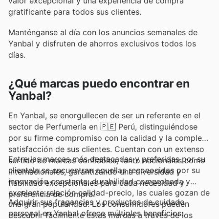
valor excepcional y una experiencia de compra
gratificante para todos sus clientes.
Manténganse al día con los anuncios semanales de
Yanbal y disfruten de ahorros exclusivos todos los
días.
¿Qué marcas puedo encontrar en
Yanbal?
En Yanbal, se enorgullecen de ser un referente en el
sector de Perfumería en 🇵🇪 Perú, distinguiéndose
por su firme compromiso con la calidad y la completa
satisfacción de sus clientes. Cuentan con un extenso
Entre las marcas más destacadas y preferidas por su
surtido de marcas confiables, tanto nacionales como
clientela se encuentran aquellas reconocidas por su
internacionales, garantizando una diversidad y
innovación constante, durabilidad comprobada y
fiabilidad excepcionales para cada necesidad y
excelente relación calidad-precio, las cuales gozan de
preferencia de compra.
Adquirir sus fragancias y productos de cuidado
una gran popularidad. Los consumidores pueden
personal en Yanbal ofrece múltiples beneficios:
descubrir fácilmente estas marcas a través de los