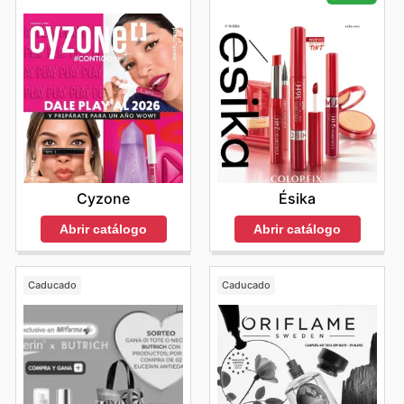
sobre las novedades y descuentos por tiempo limitado.
Encuentra tus marcas favoritas en Yanbal—explora sus
ofertas en línea hoy mismo.
Cyzone
Ésika
Abrir catálogo
Abrir catálogo
Caducado
Caducado