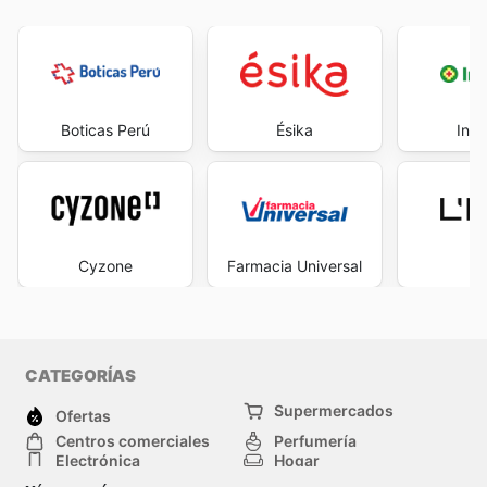
Boticas Perú
Ésika
Ink
Cyzone
Farmacia Universal
L
CATEGORÍAS
Supermercados
Ofertas
Centros comerciales
Perfumería
Electrónica
Hogar
Deporte
Herramientas y jardinería