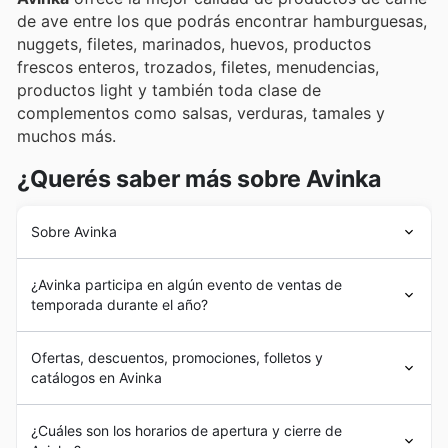
de ave entre los que podrás encontrar hamburguesas,
nuggets, filetes, marinados, huevos, productos
frescos enteros, trozados, filetes, menudencias,
productos light y también toda clase de
complementos como salsas, verduras, tamales y
muchos más.
¿Querés saber más sobre Avinka
Sobre Avinka
La empresa es reconocida por su innovación, higiene y
¿Avinka participa en algún evento de ventas de
calidad en el mercado avícola, siendo líder en
temporada durante el año?
exportaciones de productos avícolas con valor
agregado.
Avinka
exporta a países como Colombia y
Sí, Avinka participa activamente en eventos de rebajas
Ecuador, además de abastecer el mercado peruano.
Ofertas, descuentos, promociones, folletos y
estacionales durante todo el año, lo que significa que
Entre sus productos más destacados se encuentran el
catálogos en Avinka
siempre encontrarás
ofertas de Avinka
y
descuentos
pollo fresco, productos precocidos, hamburguesas,
en tiendas
para aprovechar. Te recomendamos
nuggets, milanesas, enrollados y pavo congelado, lo
Avinka
S.A. comenzó sus operaciones en Perú en marzo
consultar nuestros
folletos semanales de Avinka
y
¿Cuáles son los horarios de apertura y cierre de
que refleja su amplia gama de ofertas y su compromiso
de 1996 con el objetivo de mejorar la calidad de vida de
catálogos de promociones
antes de tu visita para