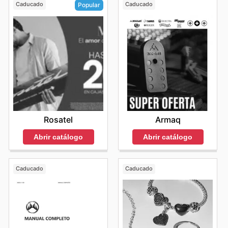
Caducado
Caducado
Popular
Armaq
Rosatel
Abrir catálogo
Abrir catálogo
Caducado
Caducado