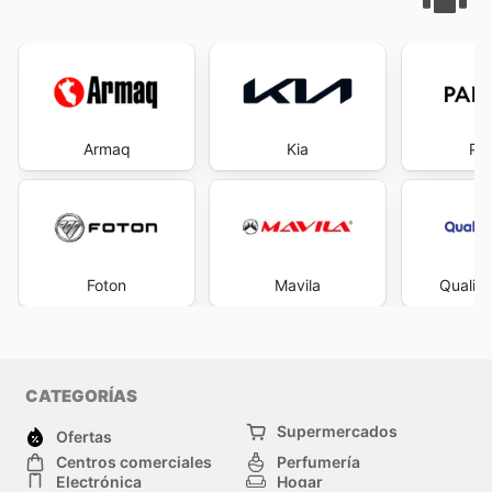
Armaq
Kia
Pa
Foton
Mavila
Quality
CATEGORÍAS
Supermercados
Ofertas
Centros comerciales
Perfumería
Electrónica
Hogar