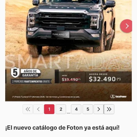
1
2
4
5
...
¡El nuevo catálogo de
Foton
ya está aquí!