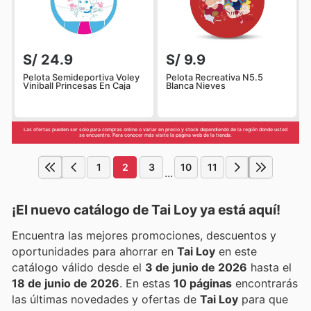
S/ 24.9
S/ 9.9
Pelota Semideportiva Voley
Pelota Recreativa N5.5
Viniball Princesas En Caja
Blanca Nieves
Las ofertas pueden ser solo para compras online o variar en precio y stock dependiendo de la región donde usted
se encuentre. Para conocer más visite la página web de la tienda.
1
2
3
10
11
...
¡El nuevo catálogo de
Tai Loy
ya está aquí!
Encuentra las mejores promociones, descuentos y
oportunidades para ahorrar en
Tai Loy
en este
catálogo válido desde el
3 de junio de 2026
hasta el
18 de junio de 2026
. En estas
10 páginas
encontrarás
las últimas novedades y ofertas de
Tai Loy
para que