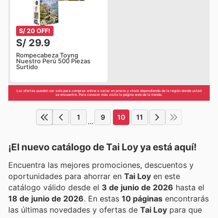
S/ 20 OFF!
S/ 29.9
Rompecabeza Toyng
Nuestro Perú 500 Piezas
Surtido
Las ofertas pueden ser solo para compras online o variar en precio y stock dependiendo de la región donde usted
se encuentre. Para conocer más visite la página web de la tienda.
1
9
10
11
...
¡El nuevo catálogo de
Tai Loy
ya está aquí!
Encuentra las mejores promociones, descuentos y
oportunidades para ahorrar en
Tai Loy
en este
catálogo válido desde el
3 de junio de 2026
hasta el
18 de junio de 2026
. En estas
10 páginas
encontrarás
las últimas novedades y ofertas de
Tai Loy
para que