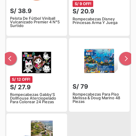
S/ 9 OFF!
S/ 38.9
S/ 20.9
Pelota De Fútbol Viniball
Rompecabezas Disney
Vulcanizado Premier 4 N°5
Princesas Arma Y Juega
Surtido
S/ 12 OFF!
S/ 79
S/ 27.9
Rompecabezas Para Piso
Rompecabezas Gabby'S
Melissa & Doug Marino 48
Dollhouse Aterciopelado
Piezas
Para Colorear 24 Piezas