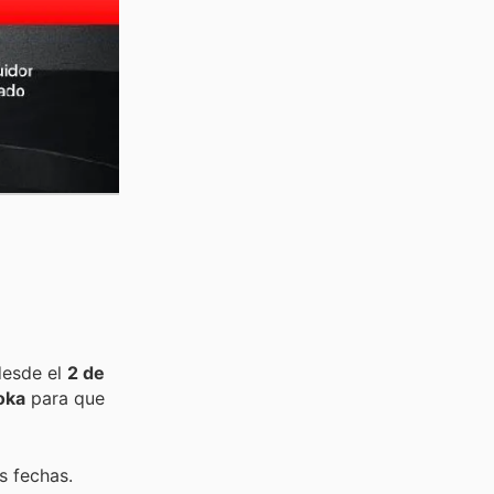
desde el
2 de
oka
para que
s fechas.