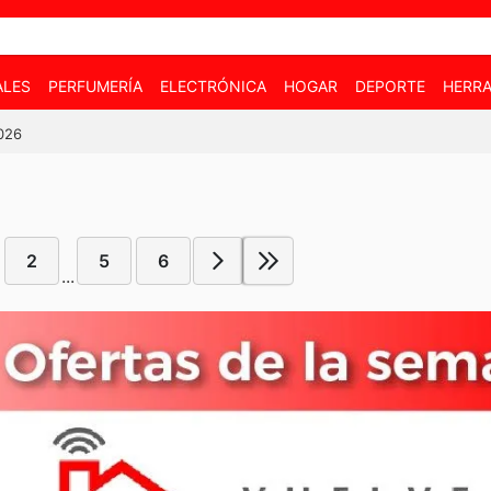
ALES
PERFUMERÍA
ELECTRÓNICA
HOGAR
DEPORTE
HERRA
2026
2
5
6
...