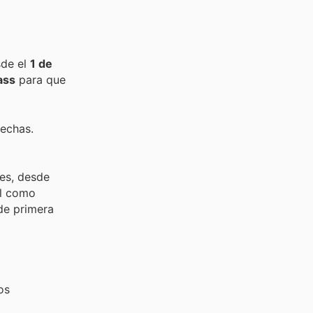
sde el
1 de
ass
para que
fechas.
es, desde
al como
de primera
os