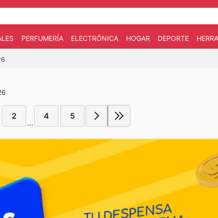
ALES
PERFUMERÍA
ELECTRÓNICA
HOGAR
DEPORTE
HERRA
26
26
2
4
5
...