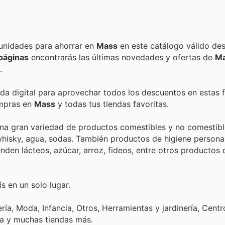
Encuentra las mejores promociones, descuentos y oportunidades para ahorrar en
Mass
en este catálogo válido de
páginas
encontrarás las últimas novedades y ofertas de
M
.
nda digital para aprovechar todos los descuentos en estas 
ompras en
Mass
y todas tus tiendas favoritas.
una gran variedad de productos comestibles y no comestibl
 whisky, agua, sodas. También productos de higiene person
den lácteos, azúcar, arroz, fideos, entre otros productos 
s en un solo lugar.
ía, Moda, Infancia, Otros, Herramientas y jardinería, Centr
ca y muchas tiendas más.