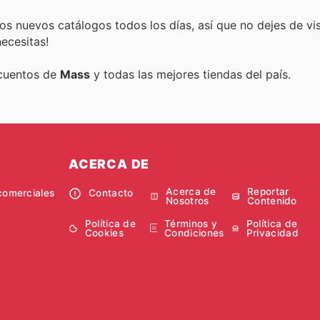
s nuevos catálogos todos los días, así que no dejes de vi
ecesitas!
scuentos de
Mass
y todas las mejores tiendas del país.
ACERCA DE
Acerca de
Reportar
comerciales
Contacto
Nosotros
Contenido
Política de
Términos y
Política de
Cookies
Condiciones
Privacidad