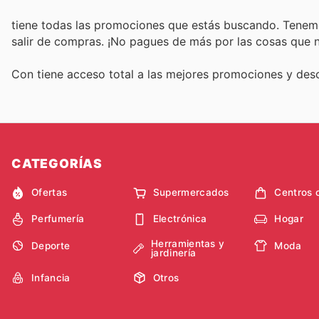
tiene todas las promociones que estás buscando. Tenemo
salir de compras. ¡No pagues de más por las cosas que n
Con
tiene acceso total a las mejores promociones y de
CATEGORÍAS
Ofertas
Supermercados
Centros 
Perfumería
Electrónica
Hogar
Herramientas y
Deporte
Moda
jardinería
Infancia
Otros