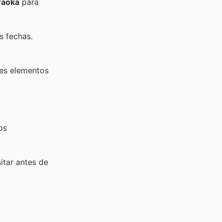
raoka
para
s fechas.
es elementos
os
sitar
antes de