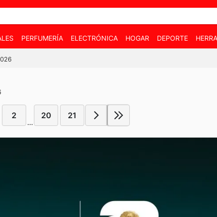
ALES
PERFUMERÍA
ELECTRÓNICA
HOGAR
DEPORTE
HERRA
2026
6
2
20
21
...