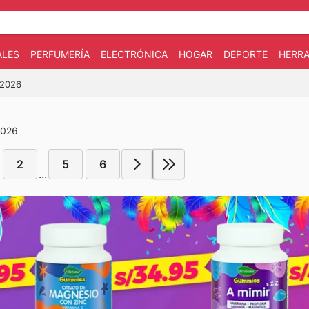
ALES
PERFUMERÍA
ELECTRÓNICA
HOGAR
DEPORTE
HERRA
/2026
2026
2
5
6
...