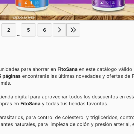
2
5
6
...
Encuentra las mejores promociones, descuentos y oportunidades para ahorrar en
FitoSana
en este catálogo válido
5 páginas
encontrarás las últimas novedades y ofertas de
 más.
 tienda digital para aprovechar todos los descuentos en est
ompras en
FitoSana
y todas tus tiendas favoritas.
asitarios, para control de colesterol y triglicéridos, contr
ntes naturales, para limpieza de colón y presión arterial, 