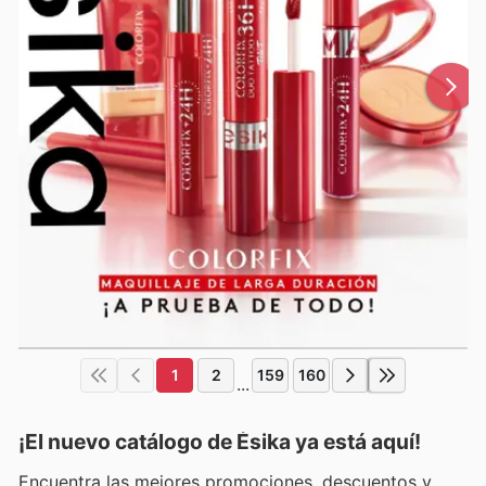
1
2
159
160
...
¡El nuevo catálogo de
Ésika
ya está aquí!
Encuentra las mejores promociones, descuentos y