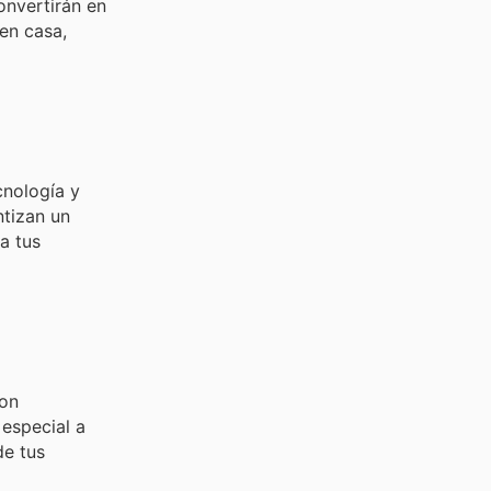
nvertirán en
en casa,
cnología y
tizan un
a tus
con
 especial a
de tus