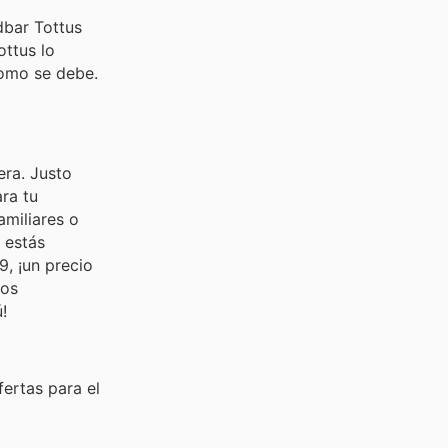
dbar Tottus
ottus lo
como se debe.
era. Justo
ara tu
miliares o
e estás
9, ¡un precio
ños
!
ertas para el