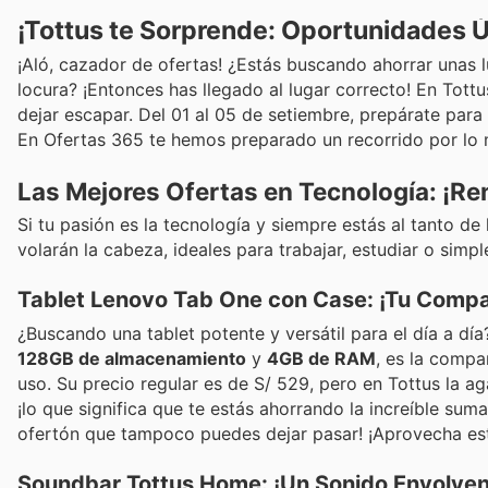
¡Tottus te Sorprende: Oportunidades 
¡Aló, cazador de ofertas! ¿Estás buscando ahorrar unas 
locura? ¡Entonces has llegado al lugar correcto! En To
dejar escapar. Del 01 al 05 de setiembre, prepárate para
En Ofertas 365 te hemos preparado un recorrido por lo m
Las Mejores Ofertas en Tecnología: ¡R
Si tu pasión es la tecnología y siempre estás al tanto de
volarán la cabeza, ideales para trabajar, estudiar o simp
Tablet Lenovo Tab One con Case: ¡Tu Compa
¿Buscando una tablet potente y versátil para el día a dí
128GB de almacenamiento
y
4GB de RAM
, es la compa
uso. Su precio regular es de S/ 529, pero en Tottus la ag
¡lo que significa que te estás ahorrando la increíble sum
ofertón que tampoco puedes dejar pasar! ¡Aprovecha est
Soundbar Tottus Home: ¡Un Sonido Envolvent