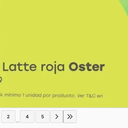
2
4
5
...