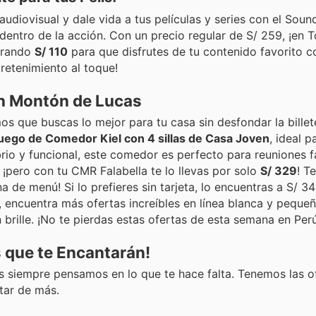
 audiovisual y dale vida a tus películas y series con el Soun
entro de la acción. Con un precio regular de S/ 259, ¡en T
rrando
S/ 110
para que disfrutes de tu contenido favorito 
retenimiento al toque!
un Montón de Lucas
 que buscas lo mejor para tu casa sin desfondar la billet
uego de Comedor Kiel con 4 sillas de Casa Joven
, ideal p
o y funcional, este comedor es perfecto para reuniones fa
 ¡pero con tu CMR Falabella te lo llevas por solo
S/ 329
! T
a de menú! Si lo prefieres sin tarjeta, lo encuentras a S/ 34
, encuentra más ofertas increíbles en línea blanca y peque
brille. ¡No te pierdas estas ofertas de esta semana en Perú
s que te Encantarán!
 siempre pensamos en lo que te hace falta. Tenemos las of
tar de más.