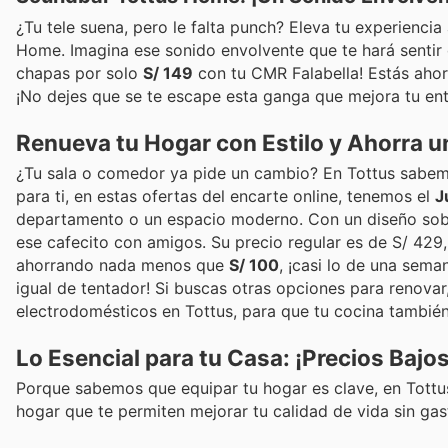
¿Tu tele suena, pero le falta punch? Eleva tu experiencia
Home. Imagina ese sonido envolvente que te hará sentir d
chapas por solo
S/ 149
con tu CMR Falabella! Estás aho
¡No dejes que se te escape esta ganga que mejora tu ent
Renueva tu Hogar con Estilo y Ahorra 
¿Tu sala o comedor ya pide un cambio? En Tottus sabemos
para ti, en estas ofertas del encarte online, tenemos el
J
departamento o un espacio moderno. Con un diseño sobri
ese cafecito con amigos. Su precio regular es de S/ 429,
ahorrando nada menos que
S/ 100
, ¡casi lo de una seman
igual de tentador! Si buscas otras opciones para renovar
electrodomésticos en Tottus, para que tu cocina también 
Lo Esencial para tu Casa: ¡Precios Bajo
Porque sabemos que equipar tu hogar es clave, en Tottus
hogar que te permiten mejorar tu calidad de vida sin gas