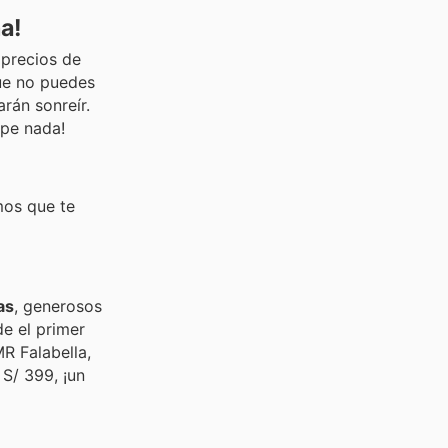
a!
 precios de
que no puedes
rán sonreír.
ape nada!
mos que te
as
, generosos
de el primer
R Falabella,
 S/ 399, ¡un