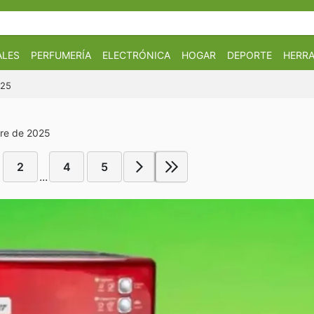
ALES
PERFUMERÍA
ELECTRÓNICA
HOGAR
DEPORTE
HERRA
025
bre de 2025
2
4
5
...