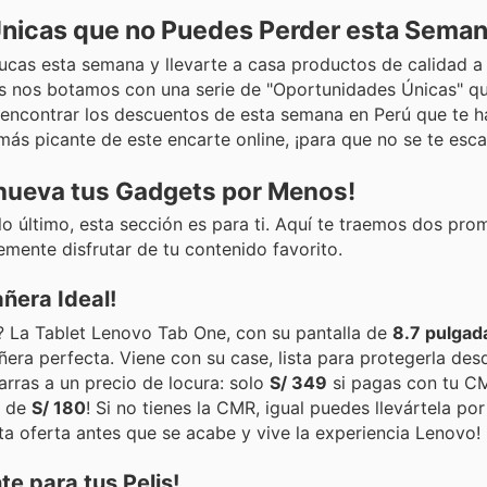
Únicas que no Puedes Perder esta Seman
lucas esta semana y llevarte a casa productos de calidad a
ttus nos botamos con una serie de "Oportunidades Únicas" 
 encontrar los descuentos de esta semana en Perú que te ha
ás picante de este encarte online, ¡para que no se te esc
enueva tus Gadgets por Menos!
 lo último, esta sección es para ti. Aquí te traemos dos pro
lemente disfrutar de tu contenido favorito.
ñera Ideal!
a? La Tablet Lenovo Tab One, con su pantalla de
8.7 pulgad
ñera perfecta. Viene con su case, lista para protegerla des
arras a un precio de locura: solo
S/ 349
si pagas con tu CM
a de
S/ 180
! Si no tienes la CMR, igual puedes llevártela por
a oferta antes que se acabe y vive la experiencia Lenovo!
e para tus Pelis!