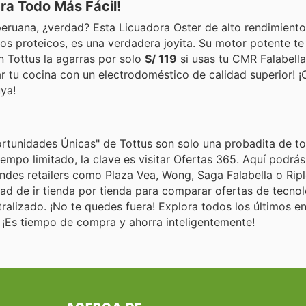
ra Todo Más Fácil!
eruana, ¿verdad? Esta Licuadora Oster de alto rendimiento,
dos proteicos, es una verdadera joyita. Su motor potente t
n Tottus la agarras por solo
S/ 119
si usas tu CMR Falabella
r tu cocina con un electrodoméstico de calidad superior! 
ya!
ortunidades Únicas" de Tottus son solo una probadita de t
iempo limitado, la clave es visitar Ofertas 365. Aquí podrá
andes retailers como Plaza Vea, Wong, Saga Falabella o Ripl
dad de ir tienda por tienda para comparar ofertas de tecno
tralizado. ¡No te quedes fuera! Explora todos los últimos e
. ¡Es tiempo de compra y ahorra inteligentemente!