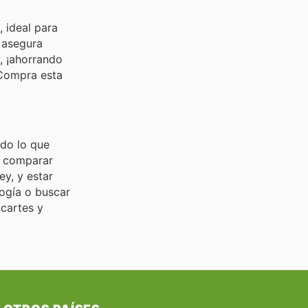
 ideal para
e asegura
, ¡ahorrando
¡Compra esta
odo lo que
s comparar
ey, y estar
logía o buscar
ncartes y