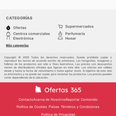
CATEGORÍAS
Supermercados
Ofertas
Centros comerciales
Perfumería
Electrónica
Hogar
Deporte
Herramientas y jardinería
Más categorías
Moda
Infancia
Otros
Copyright © 2026 Todos los derechos reservados. Queda prohibido copiar o
reproducir los textos sin acuerdo escrito de antemano. Las fotografías, imágenes y
folletos de los productos son sólo a fines ilustrativos. Las precios con descuentos
vienen de distribuidores oficiales que figuran en este sitio. Las ofertas son válidas
desde y hasta la fecha de vencimiento o hasta agotar stock. El objetivo de este sitio
es informativo y no puede ser usado para reclamar los productos. Los precios pueden
variar dependiendo de la ubicación.
Contacto
Acerca de Nosotros
Reportar Contenido
Política de Cookies
Términos y Condiciones
Países
Política de Privacidad