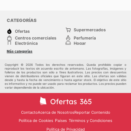
CATEGORÍAS
Supermercados
Ofertas
Centros comerciales
Perfumería
Electrónica
Hogar
Deporte
Herramientas y jardinería
Más categorías
Moda
Infancia
Otros
Copyright © 2026 Todos los derechos reservados. Queda prohibido copiar o
reproducir los textos sin acuerdo escrito de antemano. Las fotografías, imágenes y
folletos de los productos son sólo a fines ilustrativos. Las precios con descuentos
vienen de distribuidores oficiales que figuran en este sitio. Las ofertas son válidas
desde y hasta la fecha de vencimiento o hasta agotar stock. El objetivo de este sitio
es informativo y no puede ser usado para reclamar los productos. Los precios pueden
variar dependiendo de la ubicación.
Contacto
Acerca de Nosotros
Reportar Contenido
Política de Cookies
Términos y Condiciones
Países
Política de Privacidad