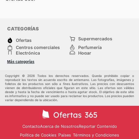
CATEGORÍAS
Supermercados
Ofertas
Centros comerciales
Perfumería
Electrónica
Hogar
Deporte
Herramientas y jardinería
Más categorías
Moda
Infancia
Otros
Copyright © 2026 Todos los derechos reservados. Queda prohibido copiar o
reproducir los textos sin acuerdo escrito de antemano. Las fotografías, imágenes y
folletos de los productos son sólo a fines ilustrativos. Las precios con descuentos
vienen de distribuidores oficiales que figuran en este sitio. Las ofertas son válidas
desde y hasta la fecha de vencimiento o hasta agotar stock. El objetivo de este sitio
es informativo y no puede ser usado para reclamar los productos. Los precios pueden
variar dependiendo de la ubicación.
Contacto
Acerca de Nosotros
Reportar Contenido
Política de Cookies
Términos y Condiciones
Países