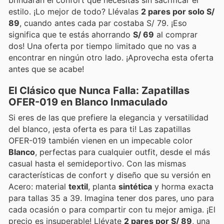
brindarán el confort que necesitas sin sacrificar el
estilo. ¡Lo mejor de todo? Llévalas
2 pares por solo S/
89
, cuando antes cada par costaba S/ 79. ¡Eso
significa que te estás ahorrando
S/ 69
al comprar
dos! Una oferta por tiempo limitado que no vas a
encontrar en ningún otro lado. ¡Aprovecha esta oferta
antes que se acabe!
El Clásico que Nunca Falla: Zapatillas
OFER-019 en Blanco Inmaculado
Si eres de las que prefiere la elegancia y versatilidad
del blanco, ¡esta oferta es para ti! Las zapatillas
OFER-019 también vienen en un impecable color
Blanco
, perfectas para cualquier outfit, desde el más
casual hasta el semideportivo. Con las mismas
características de confort y diseño que su versión en
Acero: material
textil
, planta
sintética
y horma exacta
para tallas 35 a 39. Imagina tener dos pares, uno para
cada ocasión o para compartir con tu mejor amiga. ¡El
precio es insuperable! Llévate
2 pares por S/ 89
, una