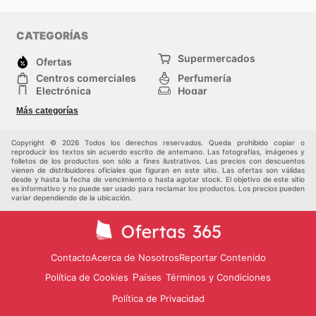
CATEGORÍAS
Supermercados
Ofertas
Centros comerciales
Perfumería
Electrónica
Hogar
Deporte
Herramientas y jardinería
Más categorías
Moda
Infancia
Otros
Copyright © 2026 Todos los derechos reservados. Queda prohibido copiar o
reproducir los textos sin acuerdo escrito de antemano. Las fotografías, imágenes y
folletos de los productos son sólo a fines ilustrativos. Las precios con descuentos
vienen de distribuidores oficiales que figuran en este sitio. Las ofertas son válidas
desde y hasta la fecha de vencimiento o hasta agotar stock. El objetivo de este sitio
es informativo y no puede ser usado para reclamar los productos. Los precios pueden
variar dependiendo de la ubicación.
Contacto
Acerca de Nosotros
Reportar Contenido
Política de Cookies
Términos y Condiciones
Países
Política de Privacidad