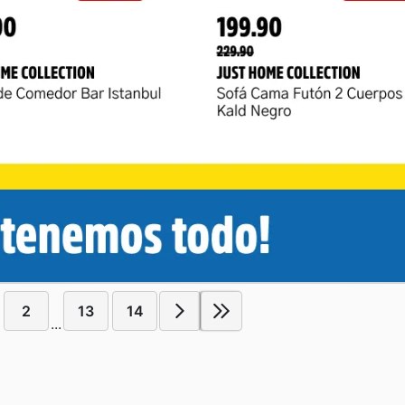
2
13
14
...