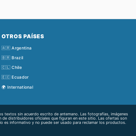
OTROS PAÍSES
🇦🇷 Argentina
🇧🇷 Brazil
🇨🇱 Chile
🇪🇨 Ecuador
🌍 International
s textos sin acuerdo escrito de antemano. Las fotografías, imágenes
 de distribuidores oficiales que figuran en este sitio. Las ofertas son
tio es informativo y no puede ser usado para reclamar los productos.