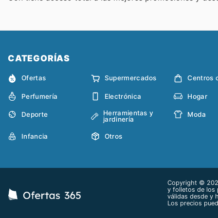
CATEGORÍAS
Ofertas
Supermercados
Centros 
Perfumería
Electrónica
Hogar
Herramientas y
Deporte
Moda
jardinería
Infancia
Otros
Copyright © 2026
y folletos de los
válidas desde y 
Los precios pued