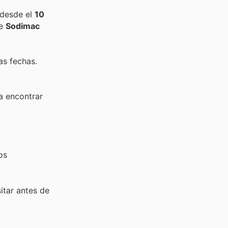
 desde el
10
de
Sodimac
as fechas.
a encontrar
os
sitar
antes de