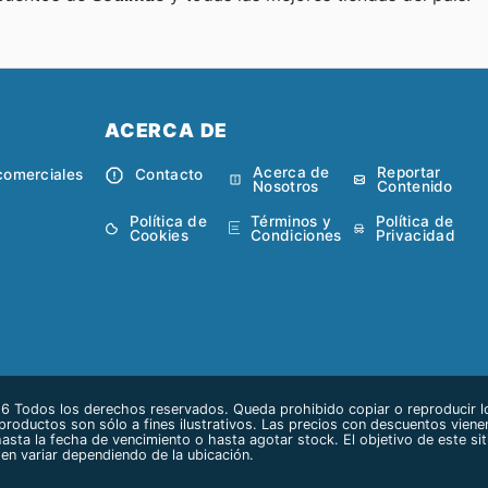
ACERCA DE
Acerca de
Reportar
comerciales
Contacto
Nosotros
Contenido
Política de
Términos y
Política de
Cookies
Condiciones
Privacidad
 Todos los derechos reservados. Queda prohibido copiar o reproducir lo
 productos son sólo a fines ilustrativos. Las precios con descuentos vienen
hasta la fecha de vencimiento o hasta agotar stock. El objetivo de este si
en variar dependiendo de la ubicación.