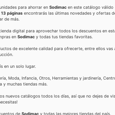
Encuentra las mejores promociones, descuentos y oportunidades para ahorrar en
Sodimac
en este catálogo válido
s
13 páginas
encontrarás las últimas novedades y ofertas 
ar de más.
 tienda digital para aprovechar todos los descuentos en est
ompras en
Sodimac
y todas tus tiendas favoritas.
ctos de excelente calidad para ofrecerte, entre ellos vas 
ucción.
s en un solo lugar.
ía, Moda, Infancia, Otros, Herramientas y jardinería, Centr
ca y muchas tiendas más.
s nuevos catálogos todos los días, así que no dejes de vi
ecesitas!
scuentos de
Sodimac
y todas las mejores tiendas del país.