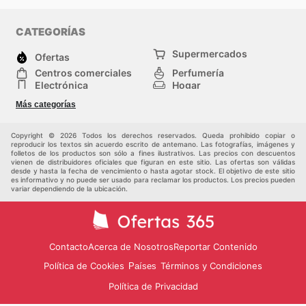
CATEGORÍAS
Supermercados
Ofertas
Centros comerciales
Perfumería
Electrónica
Hogar
Deporte
Herramientas y jardinería
Más categorías
Moda
Infancia
Otros
Copyright © 2026 Todos los derechos reservados. Queda prohibido copiar o
reproducir los textos sin acuerdo escrito de antemano. Las fotografías, imágenes y
folletos de los productos son sólo a fines ilustrativos. Las precios con descuentos
vienen de distribuidores oficiales que figuran en este sitio. Las ofertas son válidas
desde y hasta la fecha de vencimiento o hasta agotar stock. El objetivo de este sitio
es informativo y no puede ser usado para reclamar los productos. Los precios pueden
variar dependiendo de la ubicación.
Contacto
Acerca de Nosotros
Reportar Contenido
Política de Cookies
Términos y Condiciones
Países
Política de Privacidad