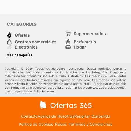
CATEGORÍAS
Supermercados
Ofertas
Centros comerciales
Perfumería
Electrónica
Hogar
Deporte
Herramientas y jardinería
Más categorías
Moda
Infancia
Otros
Copyright © 2026 Todos los derechos reservados. Queda prohibido copiar o
reproducir los textos sin acuerdo escrito de antemano. Las fotografías, imágenes y
folletos de los productos son sólo a fines ilustrativos. Las precios con descuentos
vienen de distribuidores oficiales que figuran en este sitio. Las ofertas son válidas
desde y hasta la fecha de vencimiento o hasta agotar stock. El objetivo de este sitio
es informativo y no puede ser usado para reclamar los productos. Los precios pueden
variar dependiendo de la ubicación.
Contacto
Acerca de Nosotros
Reportar Contenido
Política de Cookies
Términos y Condiciones
Países