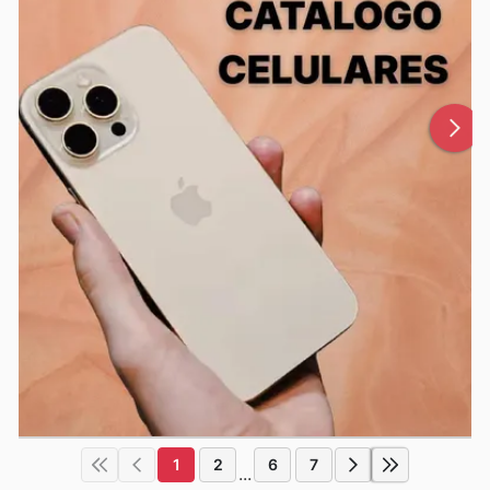
1
2
6
7
...