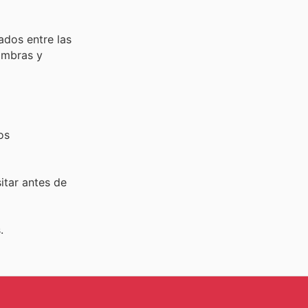
ados entre las
fombras y
os
sitar
antes de
.