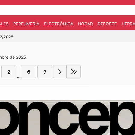
ALES
PERFUMERÍA
ELECTRÓNICA
HOGAR
DEPORTE
HERRA
12/2025
embre de 2025
2
6
7
...